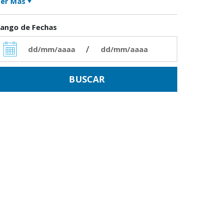
er Más
ango de Fechas
/