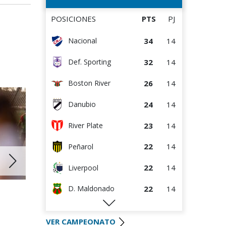
14
14
Liverpool
POSICIONES
PTS
PJ
14
14
Danubio
34
14
Nacional
14
14
D. Maldonado
32
14
Def. Sporting
8
14
Bella Vista
26
14
Boston River
2
15
Juventud
24
14
Danubio
23
14
River Plate
22
14
Peñarol
22
14
Liverpool
22
14
D. Maldonado
25 JUN 2
29 JUN 2026
20
14
Racing
Próxima a
Actividad en Juveniles A, B1 y B2
B1 y B2
en el mes de julio
VER CAMPEONATO