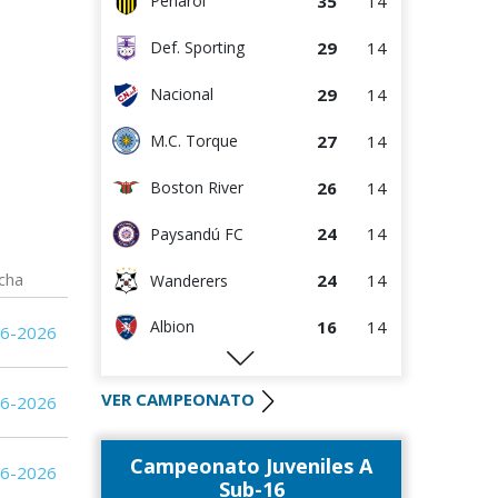
35
14
Peñarol
13
15
Danubio
29
14
Def. Sporting
11
14
Paysandú FC
29
14
Nacional
6
15
Juventud
27
14
M.C. Torque
26
14
Boston River
24
14
Paysandú FC
cha
24
14
Wanderers
16
14
Albion
06-2026
16
14
Rentistas
VER CAMPEONATO
06-2026
16
15
Racing
Campeonato Juveniles A
16
14
River Plate
06-2026
Sub-16