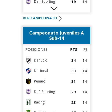
19
14
Def. Sporting
19
14
Peñarol
VER CAMPEONATO
17
14
Danubio
Campeonato Juveniles A
17
14
Rentistas
Sub-14
15
14
D. Maldonado
POSICIONES
PTS
PJ
12
14
Wanderers
34
14
Danubio
12
14
Bella Vista
33
14
Nacional
10
14
Albion
31
14
Peñarol
8
14
Juventud
29
14
Def. Sporting
28
14
Racing