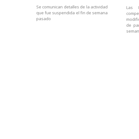
Se comunican detalles de la actividad
Las 
que fue suspendida el fin de semana
compet
pasado
modif
de par
sema