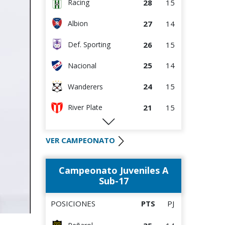
28
15
Racing
27
14
Albion
26
15
Def. Sporting
25
14
Nacional
24
15
Wanderers
21
15
River Plate
20
15
Liverpool
VER CAMPEONATO
20
15
Rentistas
Campeonato Juveniles A
19
15
Bella Vista
Sub-17
16
15
M.C. Torque
POSICIONES
PTS
PJ
14
14
D. Maldonado