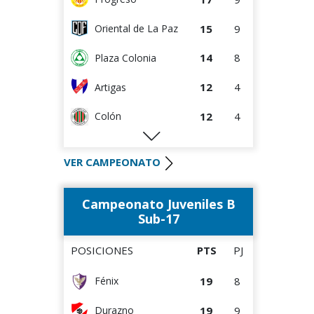
15
9
Oriental de La Paz
14
8
Plaza Colonia
12
4
Artigas
12
4
Colón
12
8
Terremoto
VER CAMPEONATO
10
10
Cerrito
Campeonato Juveniles B
9
4
Villa Teresa
Sub-17
8
8
La Luz
POSICIONES
PTS
PJ
8
9
Tacuarembó
19
8
Fénix
5
4
Cerro
19
9
Durazno