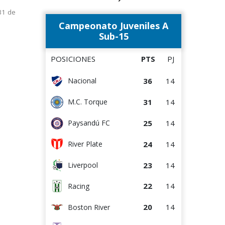
17
14
M.C. Torque
Encuentros
31 de
Se jugarán solo encuentros
semana y 
pendientes
Campeonato Juveniles A
17
14
Wanderers
Sub-15
15
14
Paysandú FC
POSICIONES
PTS
PJ
12
14
Albion
36
14
Nacional
12
14
Bella Vista
31
14
M.C. Torque
9
14
Rentistas
25
14
Paysandú FC
8
14
Juventud
24
14
River Plate
23
14
Liverpool
22
14
Racing
20
14
Boston River