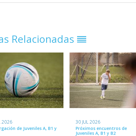
ias Relacionadas
L 2026
30 JUL 2026
rgación de Juveniles A, B1 y
Próximos encuentros de
Juveniles A, B1 y B2