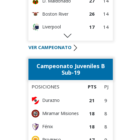
27
14
D. Maldonado
26
14
Boston River
17
14
Liverpool
16
14
M.C. Torque
VER CAMPEONATO
15
14
Albion
Campeonato Juveniles B
15
14
River Plate
Sub-19
14
14
Paysandú FC
POSICIONES
PTS
PJ
10
14
Wanderers
21
9
Durazno
9
14
Rentistas
18
8
Miramar Misiones
6
14
Bella Vista
18
8
Fénix
4
14
Juventud
17
9
Progreso