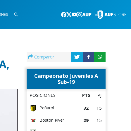
ONES
Compartir
A,
Campeonato Juveniles A
Sub-19
POSICIONES
PTS
PJ
32
15
Peñarol
29
15
Boston River