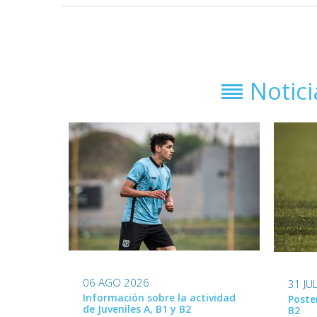
Notic
06 AGO 2026
31 JU
Información sobre la actividad
Poste
de Juveniles A, B1 y B2
B2