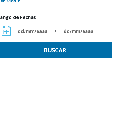
er Más
ango de Fechas
/