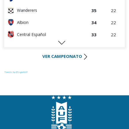
35
22
Wanderers
34
22
Albion
33
22
Central Español
28
21
Liverpool
VER CAMPEONATO
28
22
Cerro Largo
27
22
Def. Sporting
Tweets by @LigaAUF
24
23
Juventud
22
22
Danubio
22
22
Boston River
19
22
Cerro