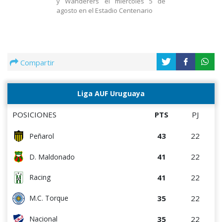
y Wanderers el miércoles 5 de
agosto en el Estadio Centenario
Compartir
Liga AUF Uruguaya
POSICIONES
PTS
PJ
43
22
Peñarol
41
22
D. Maldonado
41
22
Racing
35
22
M.C. Torque
35
22
Nacional