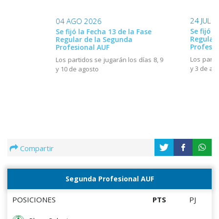
24 JUL 
04 AGO 2026
Se fijó l
Se fijó la Fecha 13 de la Fase
Regular
Regular de la Segunda
Profesio
Profesional AUF
Los parti
Los partidos se jugarán los días 8, 9
y 3 de ag
y 10 de agosto
Compartir
Segunda Profesional AUF
POSICIONES
PTS
PJ