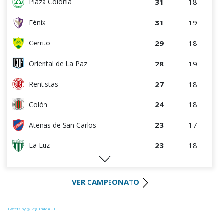
31
18
Plaza Colonia
31
19
Fénix
29
18
Cerrito
28
19
Oriental de La Paz
27
18
Rentistas
24
18
Colón
23
17
Atenas de San Carlos
23
18
La Luz
22
18
Huracán FC
VER CAMPEONATO
22
18
River Plate
21
18
Uruguay Montevideo
Tweets by @SegundaAUF