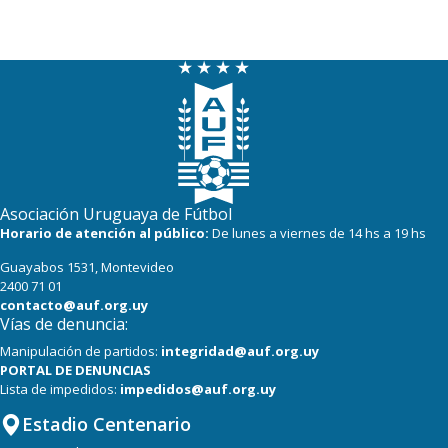
20
17
Paysandú FC
20
18
Tacuarembó
18
18
Miramar Misiones
Asociación Uruguaya de Fútbol
Horario de atención al público:
De lunes a viernes de 14 hs a 19 hs
Guayabos 1531, Montevideo
2400 71 01
contacto@auf.org.uy
Vías de denuncia:
Manipulación de partidos:
integridad@auf.org.uy
PORTAL DE DENUNCIAS
Lista de impedidos:
impedidos@auf.org.uy
Estadio Centenario