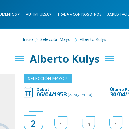
UMENTOS
AUF IMPULSA
TRABAJA CON NOSOTROS
ACREDITACI
Inicio
Selección Mayor
Alberto Kulys
Alberto Kulys
SELECCIÓN MAYOR
Debut
Último P
06/04/1958
30/04/
(vs Argentina)
2
1
0
1