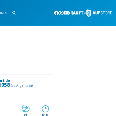
ONES
artido
1958
(vs Argentina)
0
55