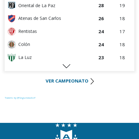
28
19
Oriental de La Paz
26
18
Atenas de San Carlos
24
17
Rentistas
24
18
Colón
23
18
La Luz
22
18
Huracán FC
VER CAMPEONATO
21
18
Uruguay Montevideo
21
17
River Plate
Tweets by @SegundaAUF
20
18
Paysandú FC
20
18
Tacuarembó
17
16
Miramar Misiones