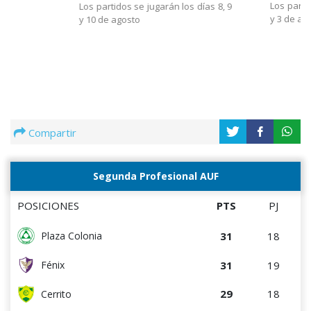
Los parti
Los partidos se jugarán los días 8, 9
y 3 de ag
y 10 de agosto
Compartir
Segunda Profesional AUF
POSICIONES
PTS
PJ
31
18
Plaza Colonia
31
19
Fénix
29
18
Cerrito