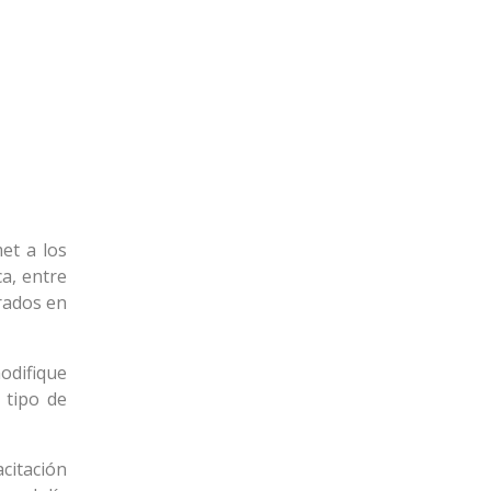
et a los
ca, entre
rados en
modifique
 tipo de
citación