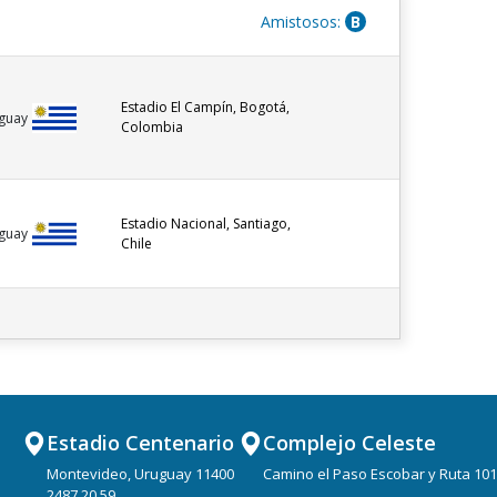
Amistosos:
B
Estadio El Campín, Bogotá,
guay
Colombia
Estadio Nacional, Santiago,
guay
Chile
Estadio Centenario
Complejo Celeste
Montevideo, Uruguay 11400
Camino el Paso Escobar y Ruta 101
2487 20 59