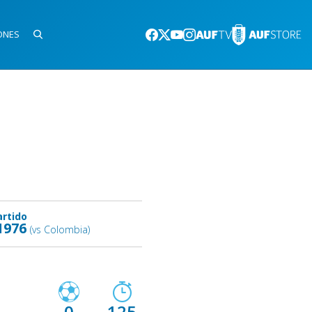
ONES
artido
1976
(vs Colombia)
0
125