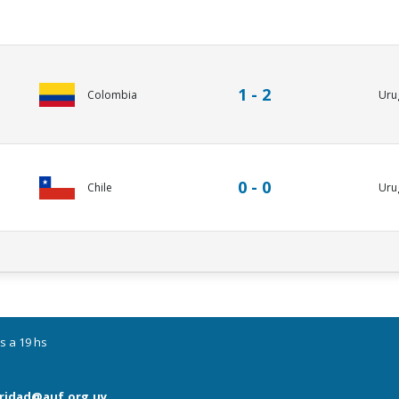
1 - 2
Colombia
Uru
0 - 0
Chile
Uru
s a 19 hs
ridad@auf.org.uy