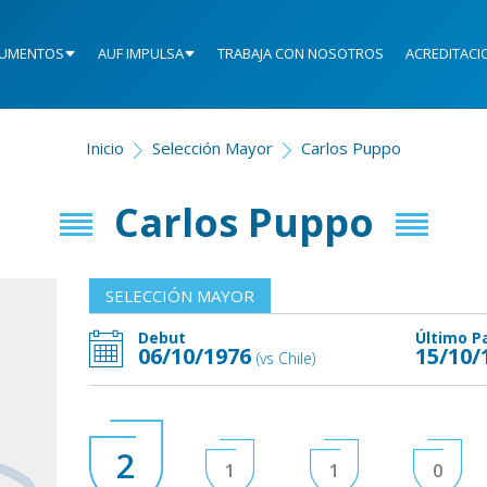
UMENTOS
AUF IMPULSA
TRABAJA CON NOSOTROS
ACREDITACI
Inicio
Selección Mayor
Carlos Puppo
Carlos Puppo
SELECCIÓN MAYOR
Debut
Último P
06/10/1976
15/10/
(vs Chile)
2
1
1
0