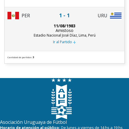
1 - 1
PER
URU
11/08/1983
Amistoso
Estadio Nacional José Díaz, Lima, Perú
+
Ir al Partido
Cantidad de partidos:
3
Asociación Uruguaya de Fútbol
Horario de atención al público:
De lunes a viernes de 14 hs a 19 hs