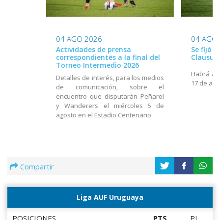
04 AGO 2026
04 AGO
Actividades de prensa
Se fijó 
correspondientes a la final del
Clausur
Torneo Intermedio 2026
Habrá act
Detalles de interés, para los medios
17 de ago
de comunicación, sobre el
encuentro que disputarán Peñarol
y Wanderers el miércoles 5 de
agosto en el Estadio Centenario
Compartir
Liga AUF Uruguaya
POSICIONES
PTS
PJ