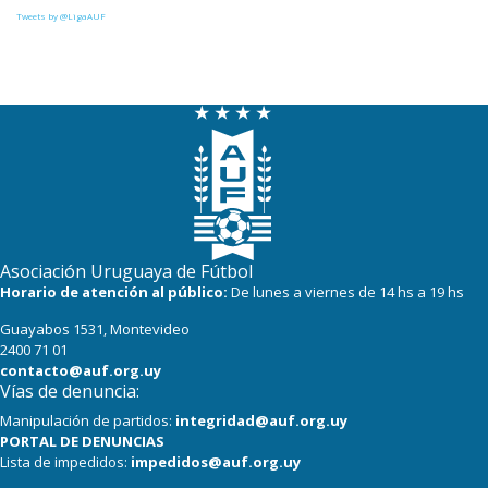
27
22
Def. Sporting
Tweets by @LigaAUF
23
22
Juventud
22
22
Danubio
22
22
Boston River
19
22
Cerro
16
22
Progreso
Asociación Uruguaya de Fútbol
Horario de atención al público:
De lunes a viernes de 14 hs a 19 hs
Guayabos 1531, Montevideo
2400 71 01
contacto@auf.org.uy
Vías de denuncia:
Manipulación de partidos:
integridad@auf.org.uy
PORTAL DE DENUNCIAS
Lista de impedidos:
impedidos@auf.org.uy