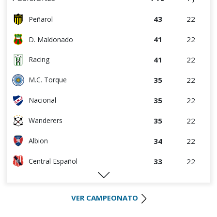
43
22
Peñarol
41
22
D. Maldonado
41
22
Racing
35
22
M.C. Torque
35
22
Nacional
35
22
Wanderers
34
22
Albion
33
22
Central Español
29
22
Liverpool
VER CAMPEONATO
28
22
Cerro Largo