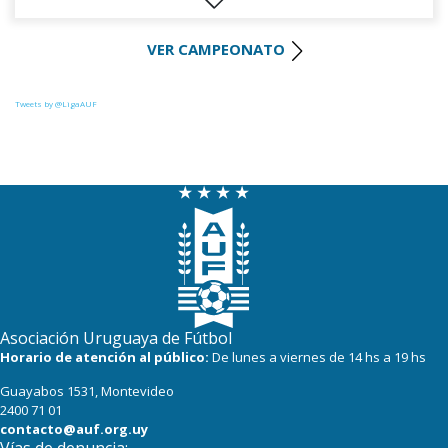
29
22
Liverpool
VER CAMPEONATO
28
22
Cerro Largo
27
22
Def. Sporting
Tweets by @LigaAUF
23
22
Juventud
22
22
Danubio
22
22
Boston River
19
22
Cerro
16
22
Progreso
Asociación Uruguaya de Fútbol
Horario de atención al público:
De lunes a viernes de 14 hs a 19 hs
Guayabos 1531, Montevideo
2400 71 01
contacto@auf.org.uy