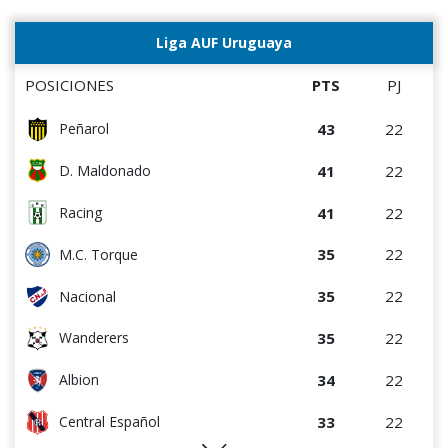
Liga AUF Uruguaya
POSICIONES
PTS
PJ
43
22
Peñarol
41
22
D. Maldonado
41
22
Racing
35
22
M.C. Torque
35
22
Nacional
35
22
Wanderers
34
22
Albion
33
22
Central Español