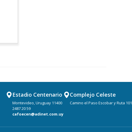
Estadio Centenario
Complejo Celeste
Montevideo, Uruguay 11400
Camino el Paso Escobar y Ruta 101
2487 20 59
cafoecen@adinet.com.uy