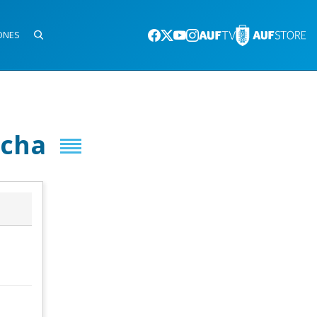
ONES
ocha