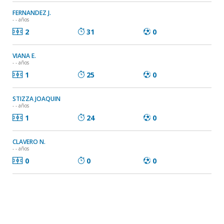
FERNANDEZ J.
- - años
2
31
0
VIANA E.
- - años
1
25
0
STIZZA JOAQUIN
- - años
1
24
0
CLAVERO N.
- - años
0
0
0
Santiago Etcheverry
- 27/11/2002 - 23 años
0
0
0