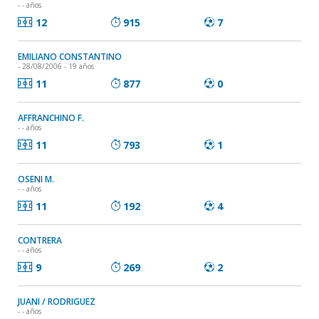
- - años
12
915
7
EMILIANO CONSTANTINO
- 28/08/2006 - 19 años
11
877
0
AFFRANCHINO F.
- - años
11
793
1
OSENI M.
- - años
11
192
4
CONTRERA
- - años
9
269
2
JUANI / RODRIGUEZ
- - años