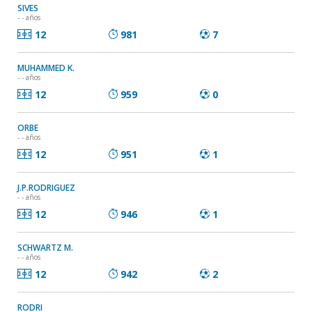
SIVES
- - años
12
981
7
MUHAMMED K.
- - años
12
959
0
ORBE
- - años
12
951
1
J.P.RODRIGUEZ
- - años
12
946
1
SCHWARTZ M.
- - años
12
942
2
RODRI