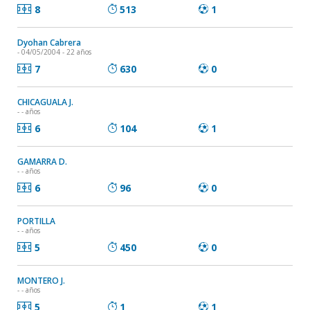
8
513
1
Dyohan Cabrera
- 04/05/2004 - 22 años
7
630
0
CHICAGUALA J.
- - años
6
104
1
GAMARRA D.
- - años
6
96
0
PORTILLA
- - años
5
450
0
MONTERO J.
- - años
5
1
1