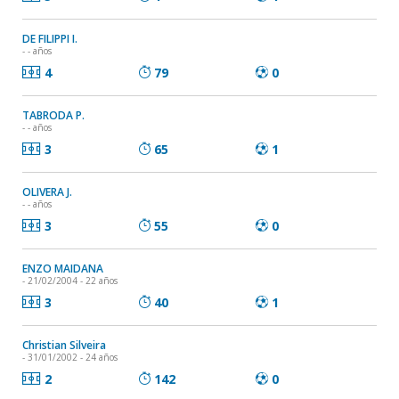
DE FILIPPI I.
- - años
4
79
0
TABRODA P.
- - años
3
65
1
OLIVERA J.
- - años
3
55
0
ENZO MAIDANA
- 21/02/2004 - 22 años
3
40
1
Christian Silveira
- 31/01/2002 - 24 años
2
142
0