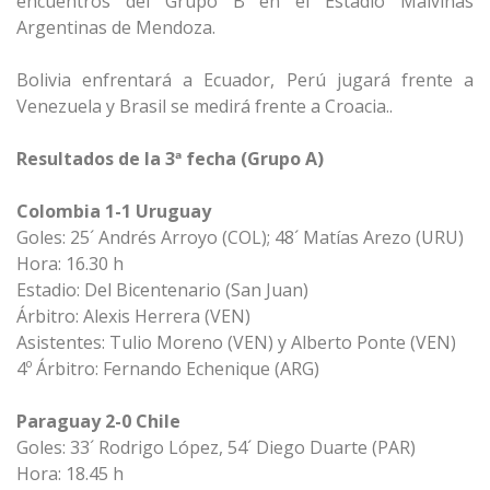
encuentros del Grupo B en el Estadio Malvinas
Argentinas de Mendoza.
Bolivia enfrentará a Ecuador, Perú jugará frente a
Venezuela y Brasil se medirá frente a Croacia..
Resultados de la 3ª fecha (Grupo A)
Colombia 1-1 Uruguay
Goles: 25´ Andrés Arroyo (COL); 48´ Matías Arezo (URU)
Hora: 16.30 h
Estadio: Del Bicentenario (San Juan)
Árbitro: Alexis Herrera (VEN)
Asistentes: Tulio Moreno (VEN) y Alberto Ponte (VEN)
4º Árbitro: Fernando Echenique (ARG)
Paraguay 2-0 Chile
Goles: 33´ Rodrigo López, 54´ Diego Duarte (PAR)
Hora: 18.45 h