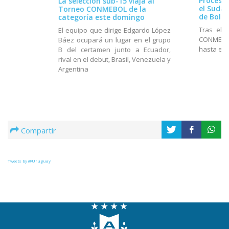
Proceso 
La selección sub-15 viaja al
el Suda
Torneo CONMEBOL de la
de Boliv
categoría este domingo
Tras el 
El equipo que dirige Edgardo López
CONMEBOL
Báez ocupará un lugar en el grupo
hasta el 
B del certamen junto a Ecuador,
rival en el debut, Brasil, Venezuela y
Argentina
Compartir
Tweets by @Uruguay