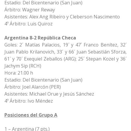
Estadio: Del Bicentenario (San Juan)
Árbitro: Wagner Reway
Asistentes: Alex Ang Ribeiro y Cleberson Nascimento
4º Árbitro: Luis Quiroz
Argentina 8-2 República Checa
Goles: 2´ Matías Palacios, 19´ y 47´ Franco Benítez, 32´
Juan Pablo Krilanovich, 33´ y 66´ Juan Sebastián Sforza,
61´ y 70´ Exequiel Zeballos (ARG); 25´ Stepan Kozel y 36´
Jachym Sip (RCH)
Hora: 21.00 h
Estadio: Del Bicentenario (San Juan)
Árbitro: Joel Alarcón (PER)
Asistentes: Michael Orue y Jesús Sánchez
4º Árbitro: Ivo Méndez
Posiciones del Grupo A
1 – Argentina (7 pts.)