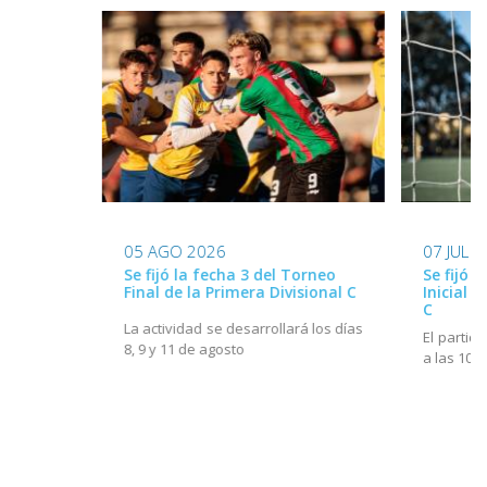
05 AGO 2026
07 JUL 
Se fijó la fecha 3 del Torneo
Se fijó l
Final de la Primera Divisional C
Inicial d
C
La actividad se desarrollará los días
El partido
8, 9 y 11 de agosto
a las 10h