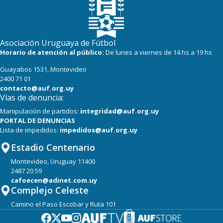
19
22
Cerro
16
22
Progreso
Asociación Uruguaya de Fútbol
Horario de atención al público:
De lunes a viernes de 14 hs a 19 hs
Guayabos 1531, Montevideo
2400 71 01
contacto@auf.org.uy
Vías de denuncia:
Manipulación de partidos:
integridad@auf.org.uy
PORTAL DE DENUNCIAS
Lista de impedidos:
impedidos@auf.org.uy
Estadio Centenario
Montevideo, Uruguay 11400
2487 20 59
cafoecen@adinet.com.uy
Complejo Celeste
Camino el Paso Escobar y Ruta 101