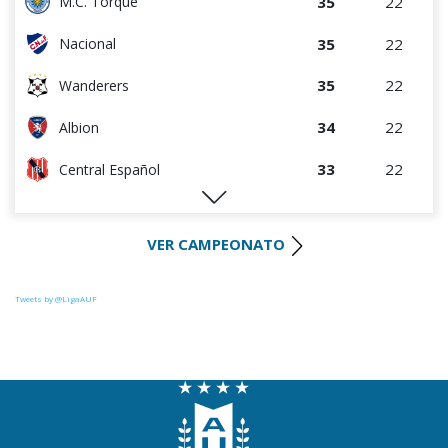
35
22
M.C. Torque
35
22
Nacional
35
22
Wanderers
34
22
Albion
33
22
Central Español
29
22
Liverpool
VER CAMPEONATO
29
23
Cerro Largo
27
22
Def. Sporting
Tweets by @LigaAUF
24
23
Juventud
22
22
Danubio
22
22
Boston River