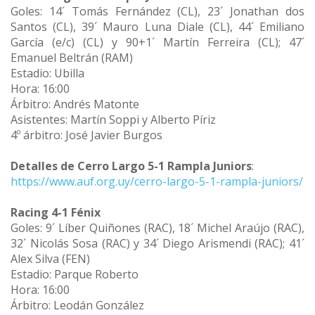
Goles: 14´ Tomás Fernández (CL), 23´ Jonathan dos
Santos (CL), 39´ Mauro Luna Diale (CL), 44´ Emiliano
García (e/c) (CL) y 90+1´ Martín Ferreira (CL); 47´
Emanuel Beltrán (RAM)
Estadio: Ubilla
Hora: 16:00
Árbitro: Andrés Matonte
Asistentes: Martín Soppi y Alberto Píriz
4º árbitro: José Javier Burgos
Detalles de Cerro Largo 5-1 Rampla Juniors
:
https://www.auf.org.uy/cerro-largo-5-1-rampla-juniors/
Racing 4-1 Fénix
Goles: 9´ Líber Quiñones (RAC), 18´ Michel Araújo (RAC),
32´ Nicolás Sosa (RAC) y 34´ Diego Arismendi (RAC); 41´
Alex Silva (FEN)
Estadio: Parque Roberto
Hora: 16:00
Árbitro: Leodán González