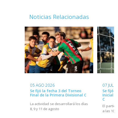
Noticias Relacionadas
05 AGO 2026
07 JUL 
Se fijó la fecha 3 del Torneo
Se fijó l
Final de la Primera Divisional C
Inicial d
C
La actividad se desarrollará los días
El partido
8, 9 y 11 de agosto
a las 10h