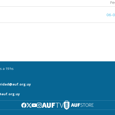
Fe
06-
s a 19 hs
ridad@auf.org.uy
auf.org.uy