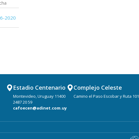
cha
06-2020
Estadio Centenario
Complejo Celeste
Montevideo, Uruguay 11400
Camino el Paso Escobar y Ruta 101
2487 20 59
cafoecen@adinet.com.uy