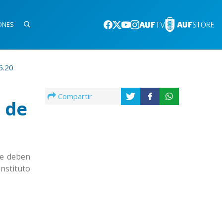
ONES
6.20
Compartir
 de
ue deben
nstituto