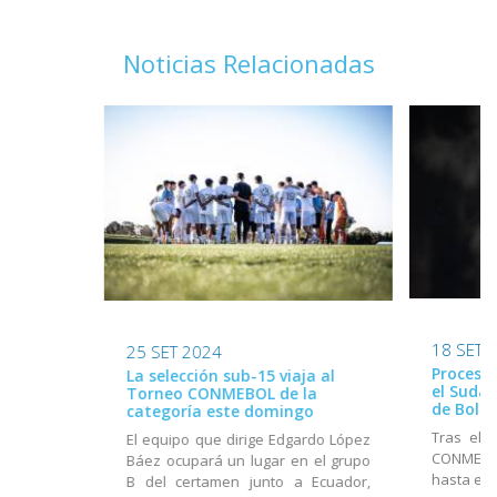
Noticias Relacionadas
18 SET 
25 SET 2024
Proceso 
La selección sub-15 viaja al
el Suda
Torneo CONMEBOL de la
de Boliv
categoría este domingo
Tras el 
El equipo que dirige Edgardo López
CONMEBOL
Báez ocupará un lugar en el grupo
hasta el 
B del certamen junto a Ecuador,