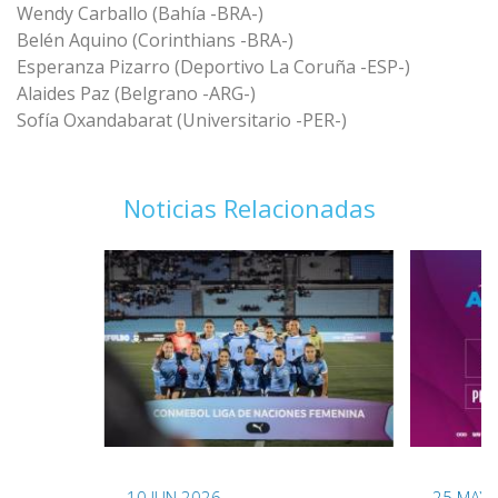
Wendy Carballo (Bahía -BRA-)
Belén Aquino (Corinthians -BRA-)
Esperanza Pizarro (Deportivo La Coruña -ESP-)
Alaides Paz (Belgrano -ARG-)
Sofía Oxandabarat (Universitario -PER-)
Noticias Relacionadas
10 JUN 2026
25 MAY 