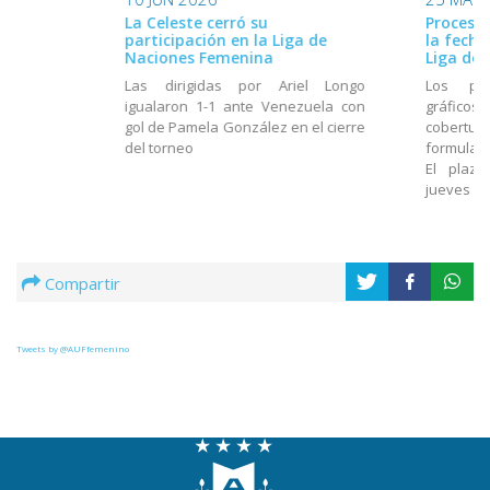
La Celeste cerró su
Proceso 
participación en la Liga de
la fech
Naciones Femenina
Liga de
Las dirigidas por Ariel Longo
Los per
igualaron 1-1 ante Venezuela con
gráfic
gol de Pamela González en el cierre
cobertur
del torneo
formulari
El plazo
jueves 4 
Compartir
Tweets by @AUFfemenino