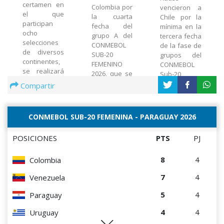
certamen en
Colombia por
vencieron a
el que
la cuarta
Chile por la
participan
fecha del
mínima en la
ocho
grupo A del
tercera fecha
selecciones
CONMEBOL
de la fase de
de diversos
SUB-20
grupos del
continentes,
FEMENINO
CONMEBOL
se realizará
2026, que se
Sub-20
del 8 al 17 de
disputa en
Femenino
Compartir
abril en Riva,
Paraguay
2026
localidad
ubicada en la
CONMEBOL SUB-20 FEMENINA - PARAGUAY 2026
parte
asiática del
POSICIONES
Mar Negro
PTS
PJ
8
4
Colombia
7
4
Venezuela
5
4
Paraguay
4
4
Uruguay