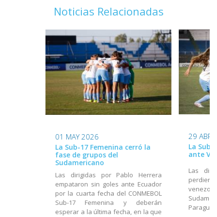
Noticias Relacionadas
29 ABR 
01 MAY 2026
La Sub-
La Sub-17 Femenina cerró la
ante Ve
fase de grupos del
Sudamericano
Las diri
Las dirigidas por Pablo Herrera
perdiero
empataron sin goles ante Ecuador
venezolan
por la cuarta fecha del CONMEBOL
Sudamer
Sub-17 Femenina y deberán
Paragua
esperar a la última fecha, en la que