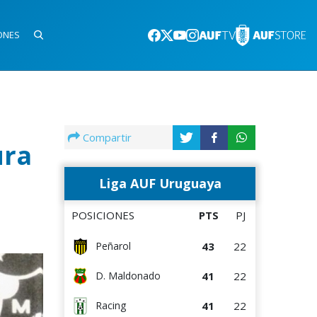
ONES
Compartir
ura
Liga AUF Uruguaya
POSICIONES
PTS
PJ
43
22
Peñarol
41
22
D. Maldonado
41
22
Racing