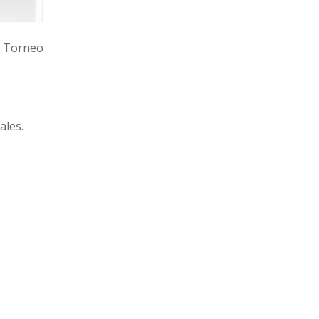
19
22
Cerro
l Torneo
16
22
Progreso
ales.