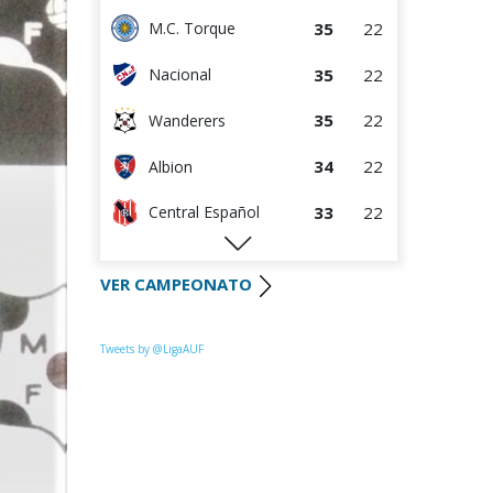
35
22
M.C. Torque
35
22
Nacional
35
22
Wanderers
34
22
Albion
33
22
Central Español
29
22
Liverpool
VER CAMPEONATO
28
22
Cerro Largo
27
22
Def. Sporting
Tweets by @LigaAUF
23
22
Juventud
22
22
Danubio
22
22
Boston River