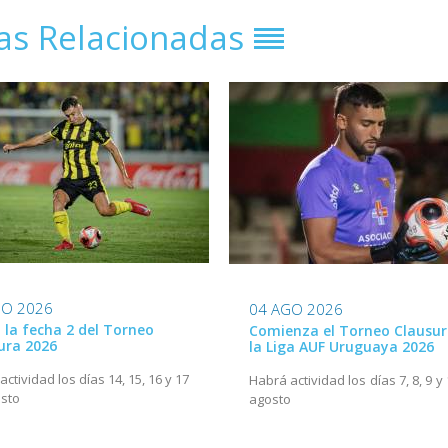
ias Relacionadas
GO 2026
04 AGO 2026
ó la fecha 2 del Torneo
Comienza el Torneo Clausur
ura 2026
la Liga AUF Uruguaya 2026
ctividad los días 14, 15, 16 y 17
Habrá actividad los días 7, 8, 9 y
sto
agosto