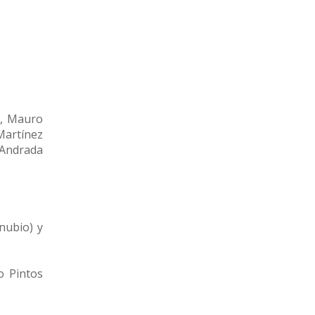
), Mauro
Martínez
 Andrada
nubio) y
o Pintos