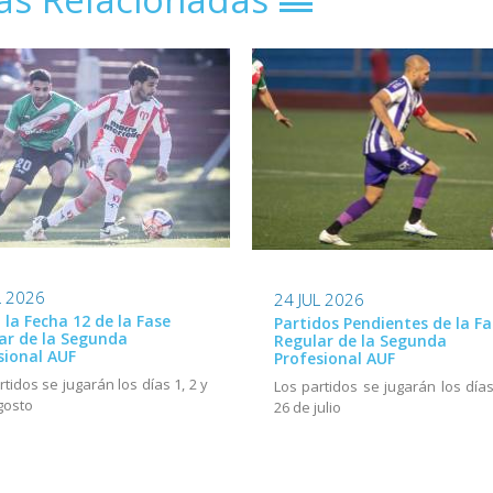
L 2026
24 JUL 2026
ó la Fecha 12 de la Fase
Partidos Pendientes de la Fa
ar de la Segunda
Regular de la Segunda
sional AUF
Profesional AUF
rtidos se jugarán los días 1, 2 y
Los partidos se jugarán los días
gosto
26 de julio