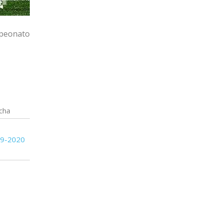
mpeonato
cha
09-2020