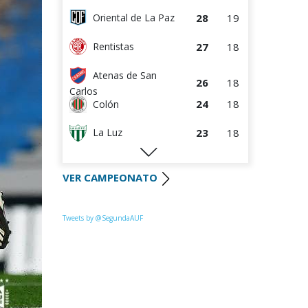
28
19
Oriental de La Paz
27
18
Rentistas
Atenas de San
26
18
Carlos
24
18
Colón
23
18
La Luz
22
18
Huracán FC
VER CAMPEONATO
22
18
River Plate
Uruguay
Tweets by @SegundaAUF
21
18
Montevideo
20
18
Paysandú FC
20
18
Tacuarembó
18
18
Miramar Misiones