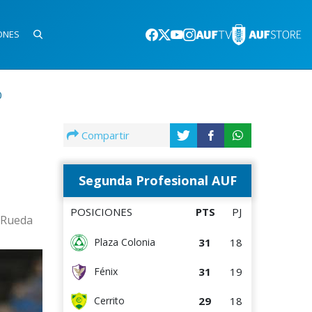
ONES
0
Compartir
Segunda Profesional AUF
POSICIONES
PTS
PJ
a Rueda
31
18
Plaza Colonia
31
19
Fénix
29
18
Cerrito