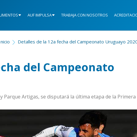
UMENTOS
AUF IMPULSA
TRABAJA CON NOSOTROS
ACREDITACI
Inicio
Detalles de la 12a fecha del Campeonato Uruguayo 202
fecha del Campeonato
 y Parque Artigas, se disputará la última etapa de la Primer