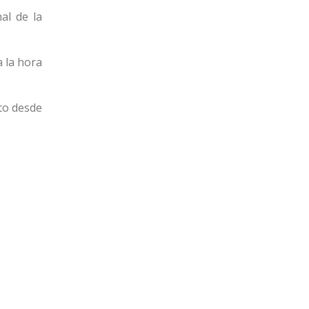
al de la
a la hora
sto desde