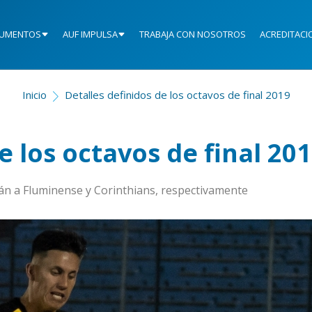
UMENTOS
AUF IMPULSA
TRABAJA CON NOSOTROS
ACREDITACI
Inicio
Detalles definidos de los octavos de final 2019
e los octavos de final 20
n a Fluminense y Corinthians, respectivamente