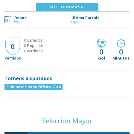
SELECCIÓN MAYOR
Debut
Último Partido
(vs )
(vs )
0 Ganados
0
0 Empatados
0
0
0 Perdidos
Gol
Minutos
Partidos
Torneos disputados
Eliminatorias Sudáfrica 2010
Selección Mayor