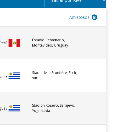
Amistosos:
B
Estadio Centenario,
Perú
Montevideo, Uruguay
Stade de la Frontière, Esch,
guay
sur
Stadion Koševo, Sarajevo,
guay
Yugoslavia