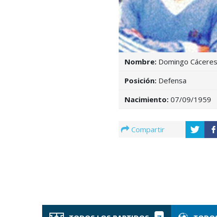
Nombre:
Domingo Cácere
Posición:
Defensa
Nacimiento:
07/09/1959
Compartir