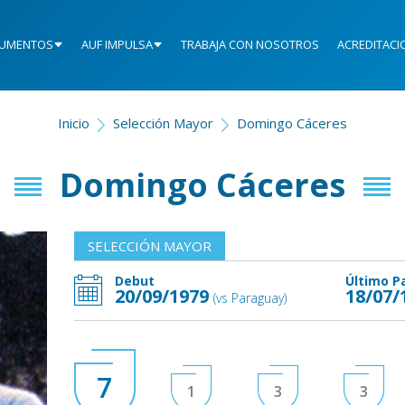
UMENTOS
AUF IMPULSA
TRABAJA CON NOSOTROS
ACREDITACI
Inicio
Selección Mayor
Domingo Cáceres
Domingo Cáceres
SELECCIÓN MAYOR
Debut
Último P
20/09/1979
18/07/
(vs Paraguay)
7
1
3
3