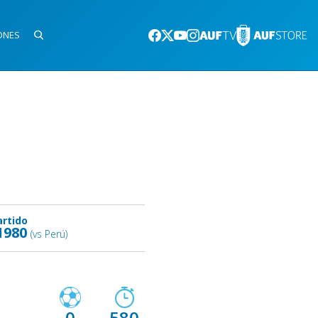
ONES
artido
1980
(vs Perú)
0
580