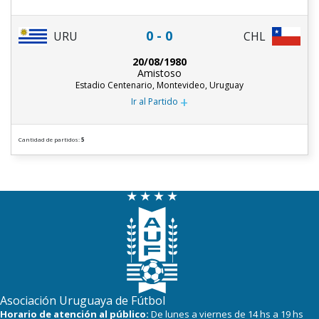
0 - 0
URU
CHL
20/08/1980
Amistoso
Estadio Centenario, Montevideo, Uruguay
+
Ir al Partido
Cantidad de partidos:
5
Asociación Uruguaya de Fútbol
Horario de atención al público:
De lunes a viernes de 14 hs a 19 hs