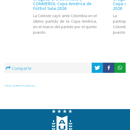
CONMEBOL Copa América de
Copa Am
Fútbol Sala 2026
2026
La Celeste cayó ante Colombia en el
La Cel
último partido de la Copa América,
partici
en el marco del partido por el quinto
Colombia,
puesto
puesto
Compartir
Tweets by @AUFfutbolsala