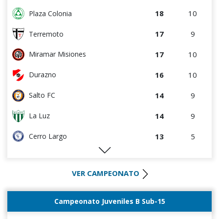
8
8
Estudiantes del Plata
18
10
Plaza Colonia
7
4
Cerro
17
9
Terremoto
7
4
Colón
17
10
Miramar Misiones
7
8
Tacuarembó
16
10
Durazno
5
9
Atenas de San Carlos
14
9
Salto FC
4
5
Central Español
14
9
La Luz
4
8
La Luz
13
5
Cerro Largo
1
4
Liffa
12
11
Oriental de La Paz
0
0
Rampla Juniors
VER CAMPEONATO
11
8
Progreso
0
0
Canadian
10
9
Cerrito
Campeonato Juveniles B Sub-15
0
5
Deportivo CEM
10
10
Tacuarembó