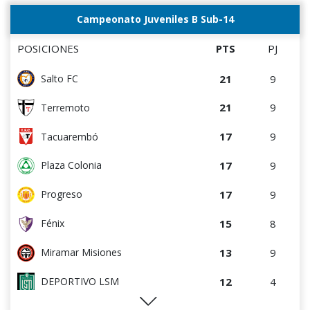
0
0
Canadian
10
10
Oriental de La Paz
Campeonato Juveniles B Sub-14
0
3
Liffa
9
4
Artigas
POSICIONES
PTS
PJ
8
4
Villa Teresa
21
9
Salto FC
8
5
Central Español
21
9
Terremoto
7
4
Colón
17
9
Tacuarembó
6
5
Cerro Largo
17
9
Plaza Colonia
6
9
La Luz
17
9
Progreso
4
4
Cerro
15
8
Fénix
4
8
Estudiantes del Plata
13
9
Miramar Misiones
0
0
Canadian
12
4
DEPORTIVO LSM
0
0
Rampla Juniors