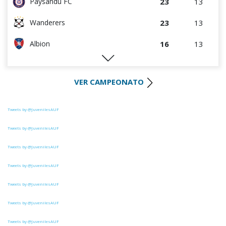
23
13
Paysandú FC
23
13
Wanderers
16
13
Albion
15
14
Racing
VER CAMPEONATO
15
13
River Plate
14
13
Liverpool
Tweets by @JuvenilesAUF
13
13
Rentistas
Tweets by @JuvenilesAUF
Tweets by @JuvenilesAUF
13
12
Danubio
Tweets by @JuvenilesAUF
13
13
D. Maldonado
Tweets by @JuvenilesAUF
8
13
Bella Vista
Tweets by @JuvenilesAUF
2
14
Juventud
Tweets by @JuvenilesAUF