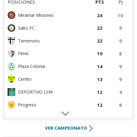
POSICIONES
PTS
PJ
9
4
Cerro
24
10
Miramar Misiones
8
5
Central Español
22
9
Salto FC
8
9
Estudiantes del Plata
22
9
Terremoto
7
4
Colón
19
8
Fénix
7
4
DEPORTIVO LSM
14
9
Plaza Colonia
4
4
Villa Teresa
13
9
Cerrito
4
4
Artigas
12
4
DEPORTIVO LSM
3
9
Atenas de San Carlos
12
8
Progreso
1
5
Deportivo CEM
11
10
Tacuarembó
0
0
Rampla Juniors
VER CAMPEONATO
10
10
Durazno