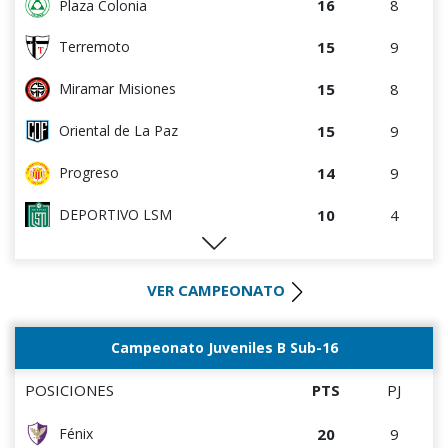
16
8
Plaza Colonia
5
4
Cerro
15
9
Terremoto
5
8
Salto FC
15
8
Miramar Misiones
4
5
Central Español
15
9
Oriental de La Paz
4
8
Estudiantes del Plata
14
9
Progreso
2
9
Atenas de San Carlos
10
4
DEPORTIVO LSM
0
0
Rampla Juniors
10
5
Artigas
0
0
Canadian
VER CAMPEONATO
10
8
Salto FC
0
4
Liffa
8
4
Villa Teresa
Campeonato Juveniles B Sub-16
0
5
Deportivo CEM
8
5
Cerro Largo
POSICIONES
PTS
PJ
8
9
Cerrito
20
9
Fénix