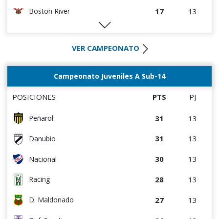
17
13
Boston River
16
13
Def. Sporting
VER CAMPEONATO
16
13
Danubio
14
13
Rentistas
Campeonato Juveniles A Sub-14
14
13
D. Maldonado
POSICIONES
PTS
PJ
12
13
Wanderers
31
13
Peñarol
12
13
Bella Vista
31
13
Danubio
10
13
Albion
30
13
Nacional
8
13
Juventud
28
13
Racing
27
13
D. Maldonado