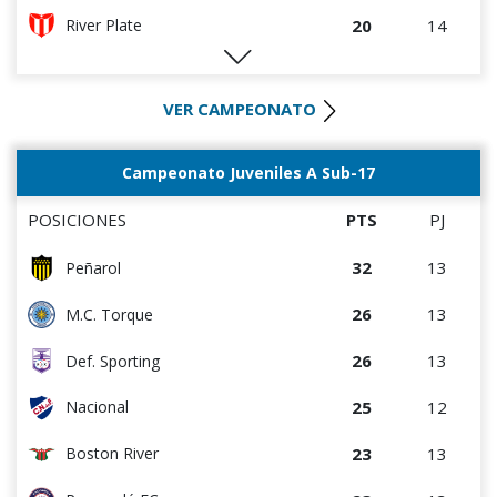
2
5
Cerro Largo
20
14
River Plate
1
3
Liffa
19
14
Bella Vista
0
0
Rampla Juniors
VER CAMPEONATO
17
14
Liverpool
0
0
Canadian
17
14
Rentistas
Campeonato Juveniles A Sub-17
0
8
Estudiantes del Plata
14
13
D. Maldonado
POSICIONES
PTS
PJ
13
14
M.C. Torque
32
13
Peñarol
11
13
Paysandú FC
26
13
M.C. Torque
7
13
Danubio
26
13
Def. Sporting
6
14
Juventud
25
12
Nacional
23
13
Boston River