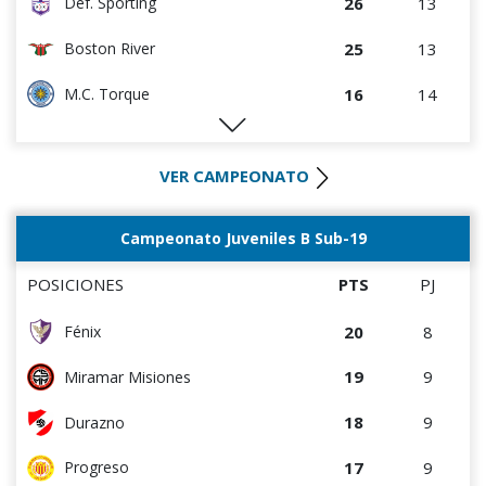
26
13
Def. Sporting
25
13
Boston River
16
14
M.C. Torque
14
13
Liverpool
VER CAMPEONATO
14
13
Albion
14
14
Paysandú FC
Campeonato Juveniles B Sub-19
12
13
River Plate
POSICIONES
PTS
PJ
10
13
Wanderers
20
8
Fénix
8
13
Rentistas
19
9
Miramar Misiones
6
13
Bella Vista
18
9
Durazno
3
13
Juventud
17
9
Progreso