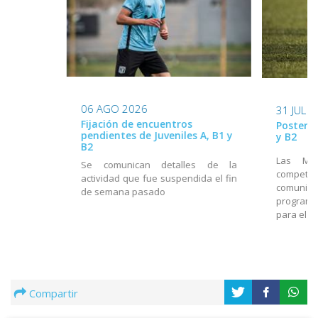
06 AGO 2026
31 JUL 
Fijación de encuentros
Posterga
pendientes de Juveniles A, B1 y
y B2
B2
Las Mes
Se comunican detalles de la
compet
actividad que fue suspendida el fin
comunica
de semana pasado
programa
para el f
Compartir