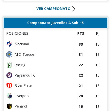
20
13
River Plate
VER CAMPEONATO
17
13
Wanderers
16
13
M.C. Torque
Campeonato Juveniles A Sub-15
14
13
Paysandú FC
POSICIONES
PTS
PJ
12
13
Albion
33
13
Nacional
12
13
Bella Vista
31
13
M.C. Torque
8
13
Rentistas
22
13
Racing
7
13
Juventud
22
13
Paysandú FC
21
13
River Plate
20
13
Liverpool
19
13
Peñarol