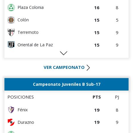
16
8
Plaza Colonia
15
5
Colón
15
9
Terremoto
15
9
Oriental de La Paz
12
5
Artigas
VER CAMPEONATO
10
10
Cerrito
9
4
Villa Teresa
Campeonato Juveniles B Sub-17
8
8
La Luz
POSICIONES
PTS
PJ
8
8
Tacuarembó
19
8
Fénix
7
4
DEPORTIVO LSM
19
9
Durazno
6
4
Cerro Largo