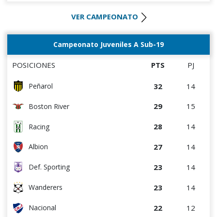
12
4
Villa Teresa
0
5
Deportivo CEM
VER CAMPEONATO
10
9
Atenas de San Carlos
0
9
Atenas de San Carlos
9
9
La Luz
Campeonato Juveniles A Sub-19
0
3
Liffa
8
10
Oriental de La Paz
POSICIONES
PTS
PJ
7
4
Artigas
32
14
Peñarol
7
4
Colón
29
15
Boston River
6
4
Cerro
28
14
Racing
5
9
Cerrito
27
14
Albion
5
9
Durazno
23
14
Def. Sporting
4
5
Central Español
23
14
Wanderers
2
5
Deportivo CEM
22
12
Nacional