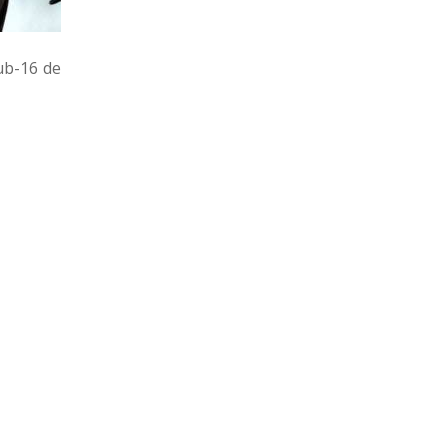
6
12
Racing
(FF) DEPORTIVO
ub-16 de
4
10
LSM
3
11
Canadian
0
10
Progreso