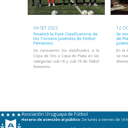
04 SET 2022
12 OC
Finalizó la Fase Clasificatoria de
Se so
los Torneos Juveniles de Fútbol
de Pl
Femenino
juven
Se conocieron los clasificados a la
En la 
Copa de Oro y Copa de Plata en las
se rea
categorías sub-16 y sub-19 de fútbol
divisi
femenino
Asociación Uruguaya de Fútbol
Horario de atención al público:
De lunes a viernes de 14 h