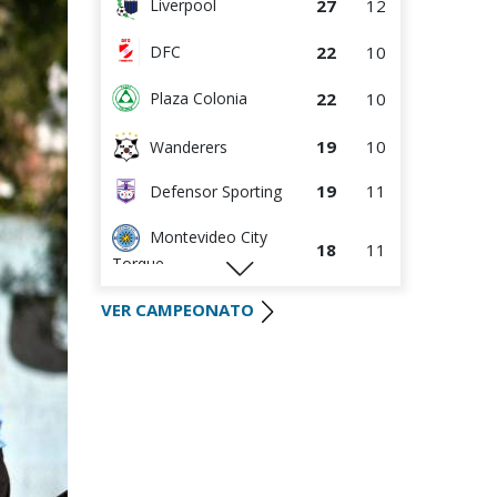
27
12
Liverpool
22
10
DFC
22
10
Plaza Colonia
19
10
Wanderers
19
11
Defensor Sporting
Montevideo City
18
11
Torque
16
11
River Plate
VER CAMPEONATO
16
11
S.J. Albion
15
12
Danubio
11
10
Boston River
9
10
Juventud