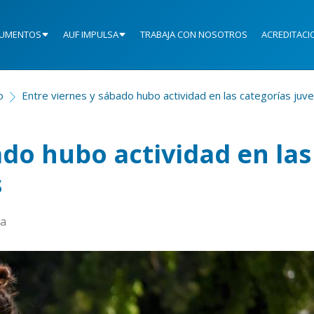
UMENTOS
AUF IMPULSA
TRABAJA CON NOSOTROS
ACREDITACI
o
Entre viernes y sábado hubo actividad en las categorías juve
ado hubo actividad en las
s
ta