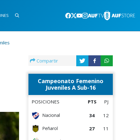
ONES
niles
Compartir
Campeonato Femenino
Juveniles A Sub-16
POSICIONES
PTS
PJ
34
12
Nacional
27
11
Peñarol