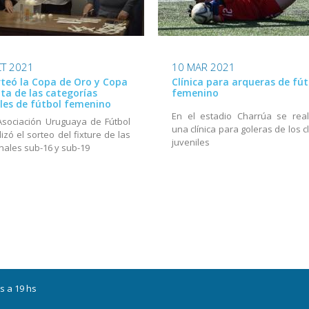
T 2021
10 MAR 2021
rteó la Copa de Oro y Copa
Clínica para arqueras de fút
ata de las categorías
femenino
iles de fútbol femenino
En el estadio Charrúa se real
Asociación Uruguaya de Fútbol
una clínica para goleras de los 
lizó el sorteo del fixture de las
juveniles
onales sub-16 y sub-19
s a 19 hs