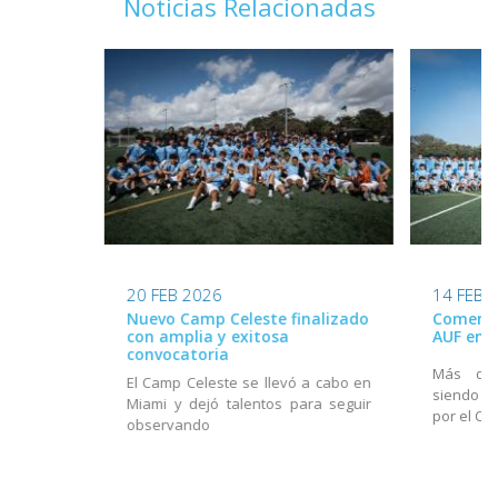
Noticias Relacionadas
20 FEB 2026
14 FEB 
Nuevo Camp Celeste finalizado
Comenzó
con amplia y exitosa
AUF en 
convocatoria
Más de 
El Camp Celeste se llevó a cabo en
siendo 
Miami y dejó talentos para seguir
por el Cu
observando