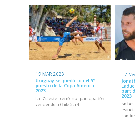
19 MAR 2023
17 MAR 
Uruguay se quedó con el 5°
Jonatha
puesto de la Copa América
Laduche 
2023
partido
2023
La Celeste cerró su participación
Ambos fu
venciendo a Chile 5 a 4
estudi
confirmac