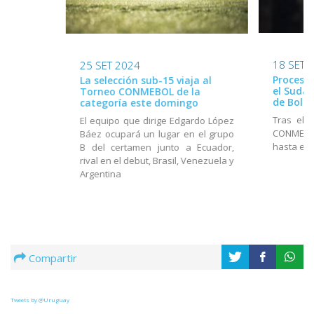
18 SET 
25 SET 2024
Proceso 
La selección sub-15 viaja al
el Suda
Torneo CONMEBOL de la
de Boliv
categoría este domingo
Tras el 
El equipo que dirige Edgardo López
CONMEBOL
Báez ocupará un lugar en el grupo
hasta el 
B del certamen junto a Ecuador,
rival en el debut, Brasil, Venezuela y
Argentina
Compartir
Tweets by @Uruguay