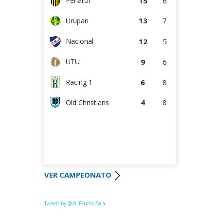
15
6
Peñarol
13
7
Urupan
12
5
Nacional
9
6
UTU
6
8
Racing 1
4
8
Old Christians
VER CAMPEONATO
Tweets by @AUFFutbolSala