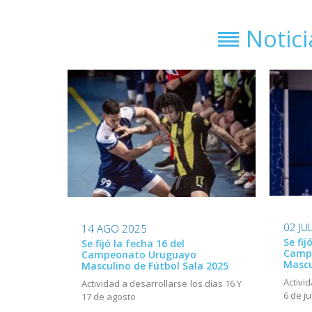
Notic
02 JU
14 AGO 2025
Se fij
Se fijó la fecha 16 del
Camp
Campeonato Uruguayo
Mascu
Masculino de Fútbol Sala 2025
Activi
Actividad a desarrollarse los días 16 Y
6 de ju
17 de agosto