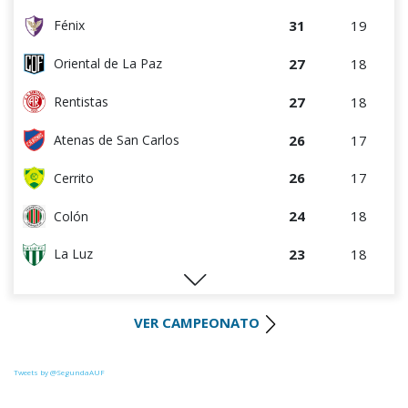
31
19
Fénix
27
18
Oriental de La Paz
27
18
Rentistas
26
17
Atenas de San Carlos
26
17
Cerrito
24
18
Colón
23
18
La Luz
22
18
Huracán FC
VER CAMPEONATO
22
18
River Plate
21
17
Uruguay Montevideo
Tweets by @SegundaAUF
20
18
Paysandú FC