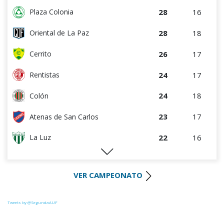
28
16
Plaza Colonia
28
18
Oriental de La Paz
26
17
Cerrito
24
17
Rentistas
24
18
Colón
23
17
Atenas de San Carlos
22
16
La Luz
22
17
Huracán FC
VER CAMPEONATO
20
17
Paysandú FC
20
17
Tacuarembó
Tweets by @SegundaAUF
18
17
Uruguay Montevideo