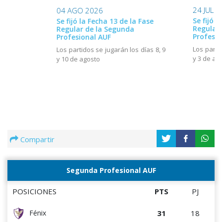
24 JUL 
04 AGO 2026
Se fijó l
Se fijó la Fecha 13 de la Fase
Regular
Regular de la Segunda
Profesio
Profesional AUF
Los parti
Los partidos se jugarán los días 8, 9
y 3 de ag
y 10 de agosto
Compartir
Segunda Profesional AUF
POSICIONES
PTS
PJ
31
18
Fénix