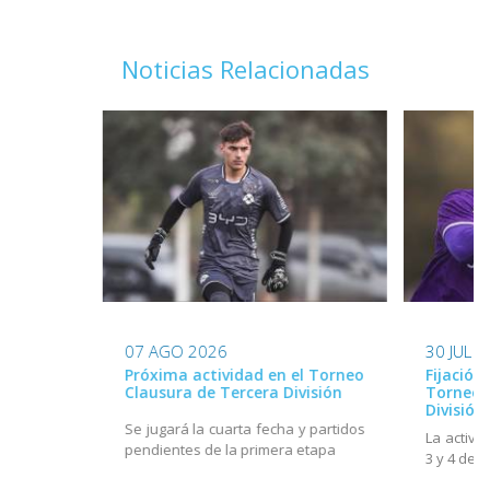
Noticias Relacionadas
07 AGO 2026
30 JUL 
Próxima actividad en el Torneo
Fijación
Clausura de Tercera División
Torneo 
División
Se jugará la cuarta fecha y partidos
La activi
pendientes de la primera etapa
3 y 4 de 