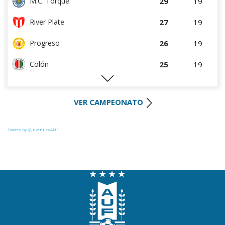
29
19
M.C. Torque
27
19
River Plate
26
19
Progreso
25
19
Colón
25
18
D. Maldonado
VER CAMPEONATO
23
19
Liverpool
23
18
Juventud
Tweets by @JuvenilesAUF
23
19
La Luz
22
19
Central Español
22
19
Racing
19
18
Cerro Largo