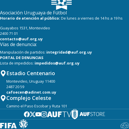
18
19
Albion
Asociación Uruguaya de Fútbol
18
18
Oriental de La Paz
Horario de atención al público:
De lunes a viernes de 14 hs a 19 hs
Guayabos 1531, Montevideo
14
19
Boston River
2400 71 01
contacto@auf.org.uy
Vías de denuncia:
Manipulación de partidos:
integridad@auf.org.uy
PORTAL DE DENUNCIAS
Lista de impedidos:
impedidos@auf.org.uy
Estadio Centenario
Montevideo, Uruguay 11400
2487 20 59
cafoecen@adinet.com.uy
Complejo Celeste
Camino el Paso Escobar y Ruta 101