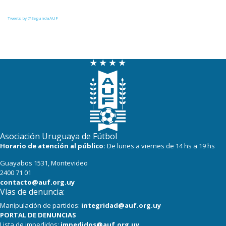
21
18
Uruguay Montevideo
Tweets by @SegundaAUF
20
18
Paysandú FC
20
18
Tacuarembó
18
18
Miramar Misiones
Asociación Uruguaya de Fútbol
Horario de atención al público:
De lunes a viernes de 14 hs a 19 hs
Guayabos 1531, Montevideo
2400 71 01
contacto@auf.org.uy
Vías de denuncia:
Manipulación de partidos:
integridad@auf.org.uy
PORTAL DE DENUNCIAS
Lista de impedidos:
impedidos@auf.org.uy