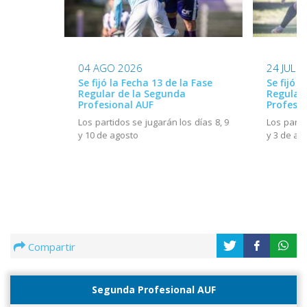
24 JUL 
04 AGO 2026
Se fijó l
Se fijó la Fecha 13 de la Fase
Regular
Regular de la Segunda
Profesio
Profesional AUF
Los parti
Los partidos se jugarán los días 8, 9
y 3 de ag
y 10 de agosto
Compartir
Segunda Profesional AUF