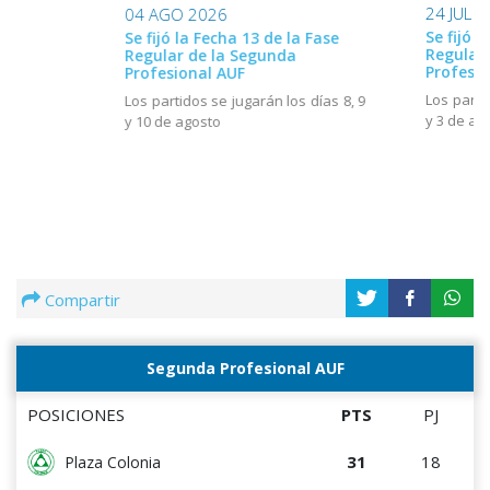
24 JUL 
04 AGO 2026
Se fijó l
Se fijó la Fecha 13 de la Fase
Regular
Regular de la Segunda
Profesio
Profesional AUF
Los parti
Los partidos se jugarán los días 8, 9
y 3 de ag
y 10 de agosto
Compartir
Segunda Profesional AUF
POSICIONES
PTS
PJ
31
18
Plaza Colonia