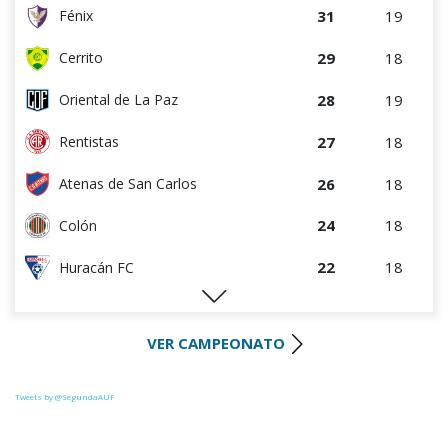
31
19
Fénix
29
18
Cerrito
28
19
Oriental de La Paz
27
18
Rentistas
26
18
Atenas de San Carlos
24
18
Colón
22
18
Huracán FC
22
18
River Plate
VER CAMPEONATO
21
18
Uruguay Montevideo
20
18
Paysandú FC
Tweets by @SegundaAUF
20
17
La Luz