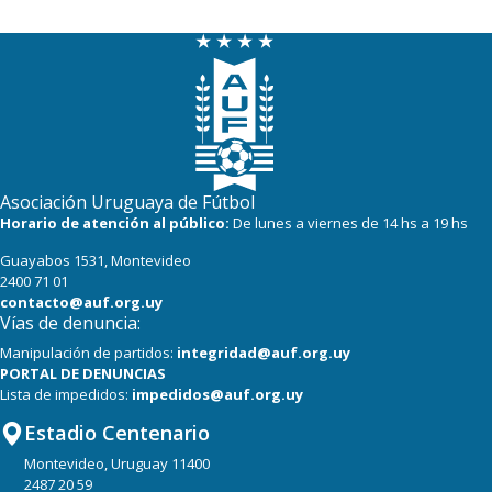
20
18
Tacuarembó
18
17
Miramar Misiones
Asociación Uruguaya de Fútbol
Horario de atención al público:
De lunes a viernes de 14 hs a 19 hs
Guayabos 1531, Montevideo
2400 71 01
contacto@auf.org.uy
Vías de denuncia:
Manipulación de partidos:
integridad@auf.org.uy
PORTAL DE DENUNCIAS
Lista de impedidos:
impedidos@auf.org.uy
Estadio Centenario
Montevideo, Uruguay 11400
2487 20 59