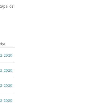
(FF) DEPORTIVO
tapa del
8
13
LSM
6
13
Racing
3
12
Progreso
3
12
Canadian
cha
12-2020
12-2020
12-2020
12-2020