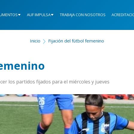
UMENTOS
AUF IMPULSA
TRABAJA CON NOSOTROS
ACREDITACI
Inicio
Fijación del fútbol femenino
 femenino
er los partidos fijados para el miércoles y jueves