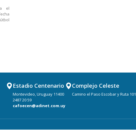
Femenino
El evento 
a el
La actividad estará comenzando los
a las 19.30
fecha
días 4 y 5 de setiembre
de la AUF
útbol
Estadio Centenario
Complejo Celeste
Montevideo, Uruguay 11400
Camino el Paso Escobar y Ruta 101
2487 20 59
cafoecen@adinet.com.uy