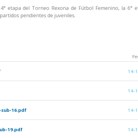
a 4° etapa del Torneo Rexona de Fútbol Femenino, la 6° e
partidos pendientes de juveniles.
Fe
f
14-
14-
-sub-16.pdf
14-
ub-19.pdf
14-