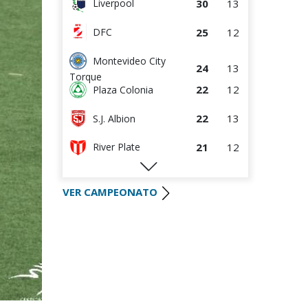
30
13
Liverpool
25
12
DFC
Montevideo City
24
13
Torque
22
12
Plaza Colonia
22
13
S.J. Albion
21
12
River Plate
19
12
Wanderers
VER CAMPEONATO
19
12
Defensor Sporting
16
14
Danubio
14
12
Boston River
8
11
Juventud