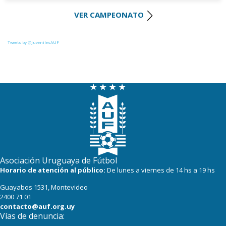
VER CAMPEONATO
25
19
Liverpool
25
20
Racing
Tweets by @JuvenilesAUF
22
19
Central Español
22
18
Colón
20
19
La Luz
19
18
Cerro Largo
19
19
Oriental de La Paz
Asociación Uruguaya de Fútbol
17
19
Albion
Horario de atención al público:
De lunes a viernes de 14 hs a 19 hs
Guayabos 1531, Montevideo
17
20
Boston River
2400 71 01
contacto@auf.org.uy
Vías de denuncia: