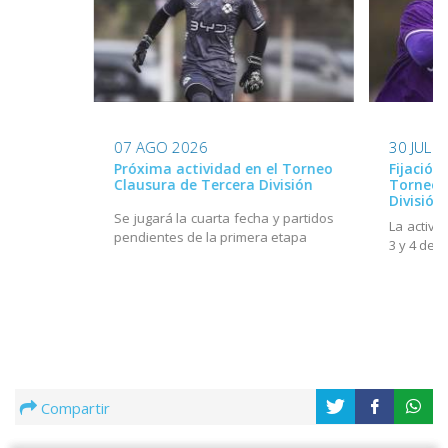
07 AGO 2026
30 JUL 
Próxima actividad en el Torneo
Fijación
Clausura de Tercera División
Torneo 
División
Se jugará la cuarta fecha y partidos
La activi
pendientes de la primera etapa
3 y 4 de 
Compartir