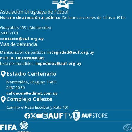
Asociación Uruguaya de Fútbol
Horario de atención al público:
De lunes a viernes de 14 hs a 19 hs
Guayabos 1531, Montevideo
2400 71 01
contacto@auf.org.uy
Vías de denuncia:
Manipulación de partidos:
integridad@auf.org.uy
PORTAL DE DENUNCIAS
Lista de impedidos:
impedidos@auf.org.uy
Estadio Centenario
Montevideo, Uruguay 11400
2487 20 59
cafoecen@adinet.com.uy
Complejo Celeste
Camino el Paso Escobar y Ruta 101