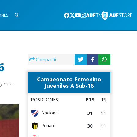
ONES
Compartir
6
Campeonato Femenino
 y sub-
Juveniles A Sub-16
POSICIONES
PTS
PJ
31
11
Nacional
30
11
Peñarol