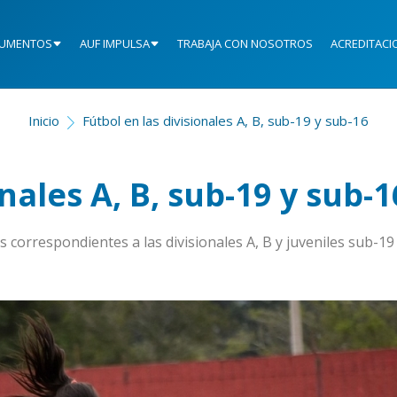
UMENTOS
AUF IMPULSA
TRABAJA CON NOSOTROS
ACREDITACI
Inicio
Fútbol en las divisionales A, B, sub-19 y sub-16
nales A, B, sub-19 y sub-1
correspondientes a las divisionales A, B y juveniles sub-19