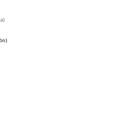
a)
ón)