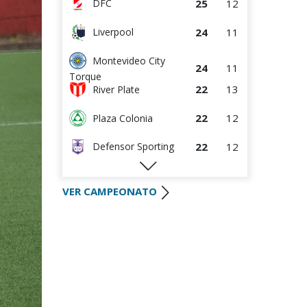
25
12
DFC
24
11
Liverpool
Montevideo City
24
11
Torque
22
13
River Plate
22
12
Plaza Colonia
22
12
Defensor Sporting
19
12
Wanderers
VER CAMPEONATO
16
13
Danubio
16
11
S.J. Albion
14
12
Boston River
9
12
Juventud