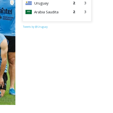
2
3
Uruguay
2
3
Arabia Saudita
Tweets by @Uruguay