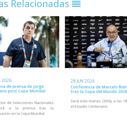
ias Relacionadas
L 2026
28 JUN 2026
na de prensa de Jorge
Conferencia de Marcelo Biel
ano post Copa Mundial
tras la Copa del Mundo 202
Será este martes (30/6), a las 1
ector de Selecciones Nacionales
el Estadio Centenario
derá a la prensa tras la
ipación en la Copa Mundial