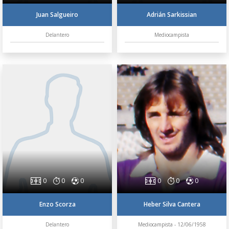
Juan Salgueiro
Adrián Sarkissian
Delantero
Mediocampista
0
0
0
0
0
0
Enzo Scorza
Heber Silva Cantera
Delantero
Mediocampista - 12/06/1958