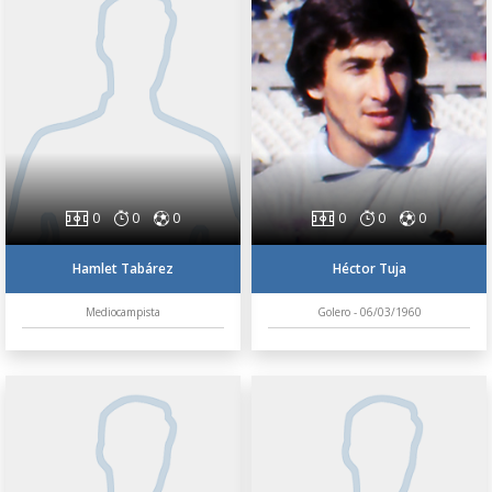
0
0
0
0
0
0
Hamlet Tabárez
Héctor Tuja
Mediocampista
Golero - 06/03/1960