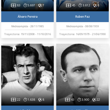
83
5.697
7
45
3.612
8
Álvaro Pereira
Ruben Paz
Mediocampista - 28/11/1985
Mediocampista - 08/08/1959
Trayectoria: 19/11/2008 - 11/10/2016
Trayectoria: 16/09/1979 - 21/06/1990
22
1.638
8
43
3.900
22