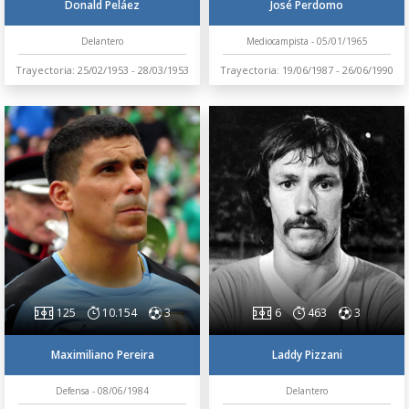
Donald Peláez
José Perdomo
Delantero
Mediocampista - 05/01/1965
Trayectoria: 25/02/1953 - 28/03/1953
Trayectoria: 19/06/1987 - 26/06/1990
125
10.154
3
6
463
3
Maximiliano Pereira
Laddy Pizzani
Defensa - 08/06/1984
Delantero