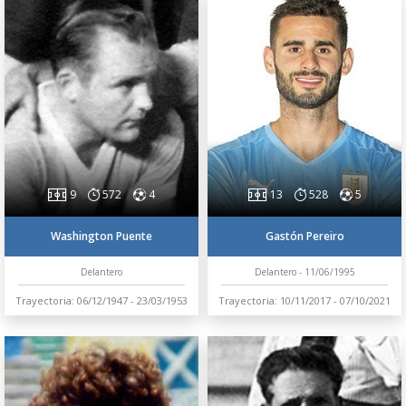
9
572
4
13
528
5
Washington Puente
Gastón Pereiro
Delantero
Delantero - 11/06/1995
Trayectoria: 06/12/1947 - 23/03/1953
Trayectoria: 10/11/2017 - 07/10/2021