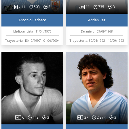
11
503
3
11
735
3
Antonio Pacheco
Adrián Paz
Mediocampista - 11/04/1976
Delantero - 09/09/1968
Trayectoria: 13/12/1997 - 01/06/2004
Trayectoria: 30/04/1992 - 19/09/1993
6
443
3
27
2.374
3