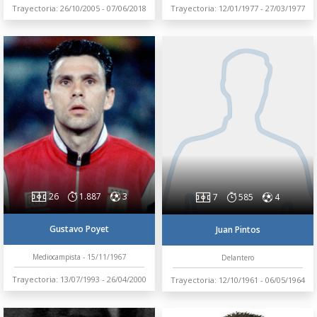
Trayectoria: 26/10/2005 - 07/06/2018
Trayectoria: 12/01/1977 - 27/03/1977
26
1.887
3
7
585
4
Gustavo Poyet
Juan Pintos
Mediocampista - 15/11/1967
Delantero
Trayectoria: 13/07/1993 - 26/04/2000
Trayectoria: 12/10/1961 - 06/05/1964