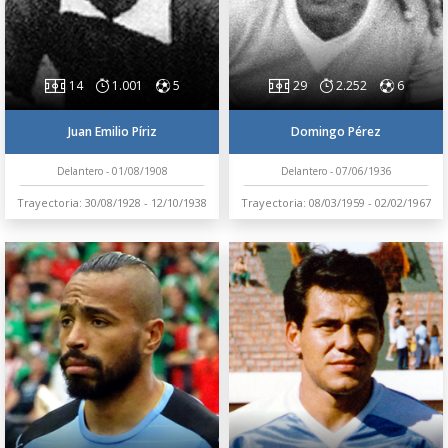
14
1.001
5
29
2.252
6
Juan Emilio Píriz
Domingo Pérez
Delantero - 01/08/1908
Delantero - 07/06/1936
Trayectoria: 30/08/1928 - 12/10/1938
Trayectoria: 08/03/1959 - 02/02/1967