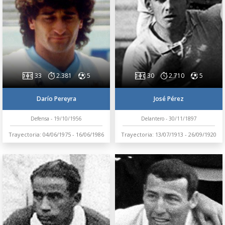
33
2.381
5
30
2.710
5
Darío Pereyra
José Pérez
Defensa - 19/10/1956
Delantero - 30/11/1897
Trayectoria: 04/06/1975 - 16/06/1986
Trayectoria: 13/07/1913 - 26/09/1920