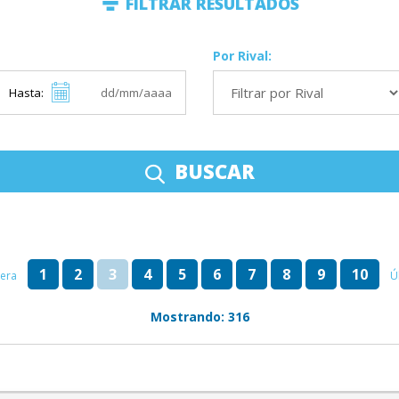
FILTRAR RESULTADOS
Por Rival:
Hasta:
BUSCAR
1
2
3
4
5
6
7
8
9
10
era
Ú
Mostrando: 316