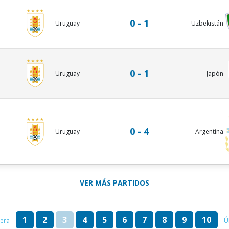
0 - 1
Uruguay
Uzbekistán
0 - 1
Uruguay
Japón
0 - 4
Uruguay
Argentina
VER MÁS PARTIDOS
1
2
3
4
5
6
7
8
9
10
era
Ú