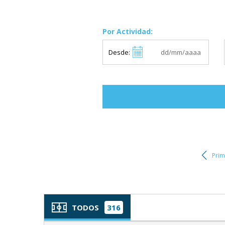
Por Actividad:
Desde:
Prim
TODOS
316