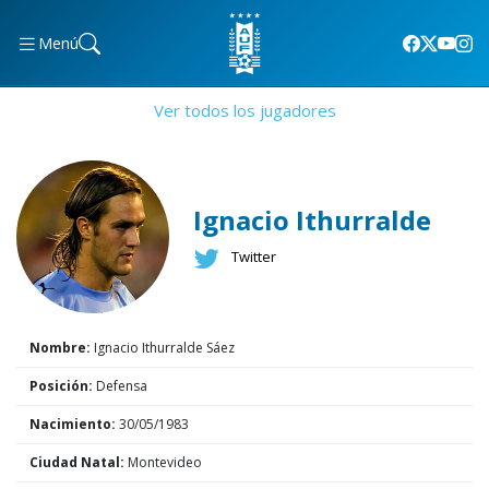
Menú
Ver todos los jugadores
Ignacio Ithurralde
Twitter
Nombre:
Ignacio Ithurralde Sáez
Posición:
Defensa
Nacimiento:
30/05/1983
Ciudad Natal:
Montevideo