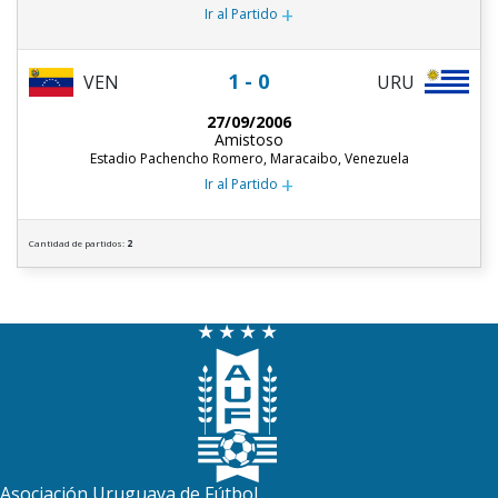
+
Ir al Partido
1 - 0
URU
VEN
27/09/2006
Amistoso
Estadio Pachencho Romero, Maracaibo, Venezuela
+
Ir al Partido
Cantidad de partidos:
2
Asociación Uruguaya de Fútbol